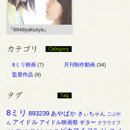
『8948yakusya』
8ミリ映画
(7)
月刊制作動画
(34)
監督作品
(8)
8ミリ
893239
あやぱか
きぃちゃん
ごぶや
アイドル
アイドル映画祭
ギター
ん
クラウドフ