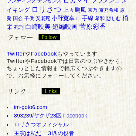
ピカマイ
フラメンコ
メ
ァンディング
ナンセンス
ロリさつ
イキング
上々颱風
京乃
京乃希和
原
小野寛幸
山手線
梢
発
国会
子供
安楽死
希和
悲しむ
菅原彩香
白崎映美
短編映画
栄
死刑
Twitter
や
Facebook
もやっています。
TwitterやFacebookでは日常のつぶやきから、
ちょっとした情報まで幅広くつぶやきますの
で、お気軽にフォローしてください。
im-goto6.com
893239/ヤクザ23区 Facebook
ロリさつオフィシャル
主演は私だ！３匹の役者