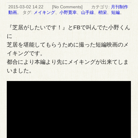
2015-03-02 14:22 [
No Comments
] カテゴリ:
月刊制作
動画
。 タグ:
メイキング
、
小野寛幸
、
山手線
、
梢栄
、
短編
。
『芝居がしたいです！』とFBで叫んでた小野くん
に
芝居を堪能してもらうために撮った短編映画のメ
イキングです。
都合により本編より先にメイキングが出来てしま
いました。