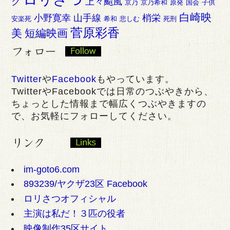
グ
上々颱風
京乃
京乃希和
原発
国会
子供
白崎映
小野寛幸
山手線
梢栄
安楽死
希和
悲しむ
死刑
菅原彩香
美
短編映画
Twitter
や
Facebook
もやっています。
TwitterやFacebookでは日常のつぶやきから、
ちょっとした情報まで幅広くつぶやきますの
で、お気軽にフォローしてください。
im-goto6.com
893239/ヤクザ23区 Facebook
ロリさつオフィシャル
主演は私だ！３匹の役者
映像制作35区サイト