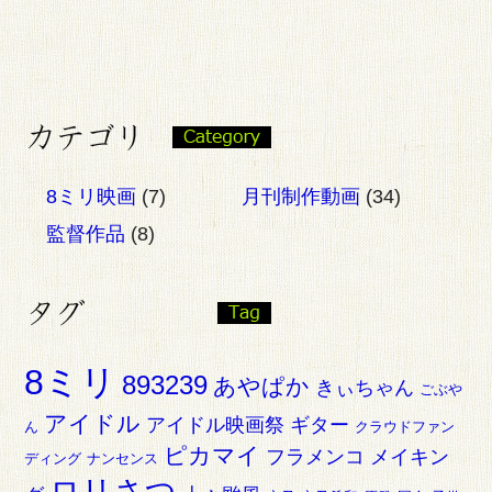
8ミリ映画
(7)
月刊制作動画
(34)
監督作品
(8)
8ミリ
893239
あやぱか
きぃちゃん
ごぶや
アイドル
アイドル映画祭
ギター
ん
クラウドファン
ピカマイ
フラメンコ
メイキン
ディング
ナンセンス
ロリさつ