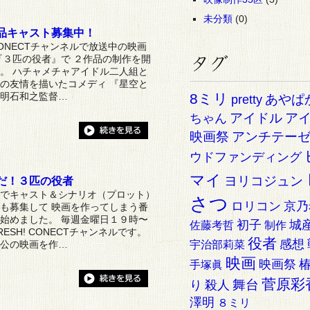
未分類
(0)
品キャスト募集中！
 CONECTチャンネルで放送中の映画
『３匹の役者』で ２作品の制作を開
。 ハチャメチャアイドル二人組と
の友情を描いたコメディ 『星空と
明石和之監督…
8ミリ
あやぱ
pretty
アイドル
ア
ちゃん
映画祭
アンチテー
ウドファンディング
マイ
ヨリコジュン
だ！３匹の役者
でキャスト＆シナリオ（プロット）
さつ
ロリコン
京乃
も募集して 映画を作ってしまう番
始めました。 毎週金曜日１９時〜
初子
城
佐藤考哲
制作
ESH! CONECTチャンネルです。
役者
感想
公の映画を作…
宇治部莉菜
映画
映画祭
手塚眞
菅原彩
舞台
り
殺人
澤明
８ミリ