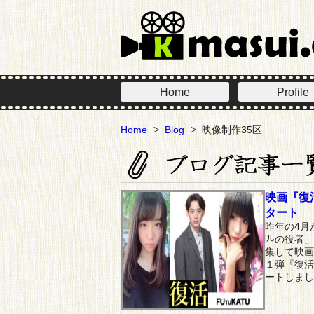
Home
Profile
Home
Blog
映像制作35区
映画『復
タート
昨年の4月
匹の役者」
集して映画
１弾『復活
ートしまし