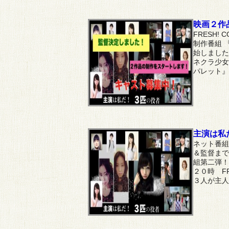
映画２作
FRESH!
制作番組 
始しました
ネクラ少女
パレット』
主演は私
ネット番組
＆監督まで
組第二弾！
２０時 FR
３人が主人