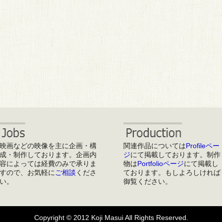
映画などの映像を主に企画・構
関連作品については
Profileペー
成・制作しております。企画内
ジ
にて掲載しております。制作
容によっては経費のみで承りま
物は
Portfolioページ
にて掲載し
すので、お気軽に
ご相談
くださ
ております。もしよろしければ
い。
御覧ください。
Copyright © 2012 Koji Masui All Rights Reserved.