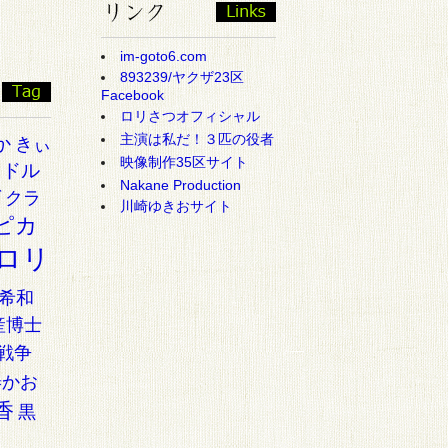
im-goto6.com
893239/ヤクザ23区
Facebook
ロリさつオフィシャル
主演は私だ！３匹の役者
か
きぃ
映像制作35区サイト
イドル
Nakane Production
ゼ
クラ
川崎ゆきおサイト
ピカ
ロリ
希和
産博士
戦争
椿かお
香
黒