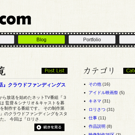
Blog
Portfolio
その他
(16)
活』クラウドファンディングス
アイドル映画祭
(5)
から放送を始めたネットTV番組『３
キネマ
(31)
は 監督＆シナリオ＆キャストを募
を制作する番組です。 その制作第
ロリさつ
(31)
』のクラウドファンディングをスタ
仕事
(11)
た。 今回は『ロリさ…
作品説明
(8)
映像制作35区
(3)