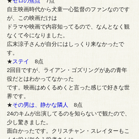
★
ゼロの焦点
7点
自主映画時代から犬童一心監督のファンなのです
が、この映画だけは
ドラマや映画で内容知ってるので、なんとなく観
なくて今になりました。
広末涼子さんが自分にはしっくり来なかったで
す。
★
ステイ
8点
2回目ですが、ライアン・ゴズリングがあの青年
役だとはわかってなかった
です。映画はめくるめくと言った感じで好きな世
界です。
★
その男は、静かな隣人
8点
24のキムが出演してるのを知らないで観たので、
少し驚きました。
面白かったです。クリスチャン・スレイターもこ