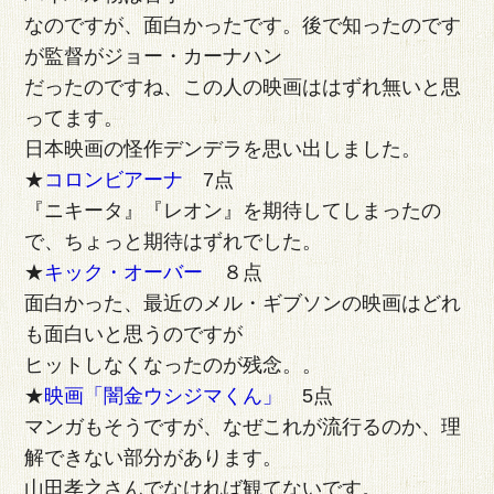
なのですが、面白かったです。後で知ったのです
が監督がジョー・カーナハン
だったのですね、この人の映画ははずれ無いと思
ってます。
日本映画の怪作デンデラを思い出しました。
★
コロンビアーナ
7点
『ニキータ』『レオン』を期待してしまったの
で、ちょっと期待はずれでした。
★
キック・オーバー
８点
面白かった、最近のメル・ギブソンの映画はどれ
も面白いと思うのですが
ヒットしなくなったのが残念。。
★
映画「闇金ウシジマくん」
5点
マンガもそうですが、なぜこれが流行るのか、理
解できない部分があります。
山田孝之さんでなければ観てないです。