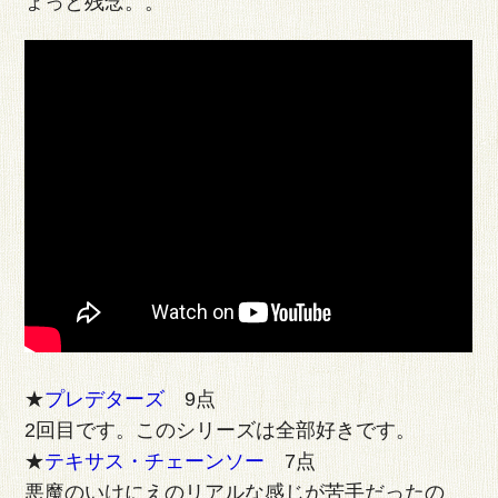
ょっと残念。。
★
プレデターズ
9点
2回目です。このシリーズは全部好きです。
★
テキサス・チェーンソー
7点
悪魔のいけにえのリアルな感じが苦手だったの