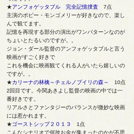
★
アンフォゲッタブル 完全記憶捜査
7点
主演のポピー・モンゴメリーが好きなので、楽し
んで観てます。
記憶を再現する部分の演出がワンパターンなのが
ちょいとたるいのですが。。
ジョン・ダール監督のアンフォゲッタブルと言う
映画がすごく好きで
これを機会に映画観てくれる人がいたら嬉しいの
ですが。。
★
カリーナの林檎～チェルノブイリの森～
10点
2回目です。今関あきよし監督の映画の中では一
番好きです。
リアルさとファンタジーのバランスが微妙な映画
には惹かれます。
★
ゴーストシップ２０１３
1点
こんなシナリオで何故お金が集まったのかが不思