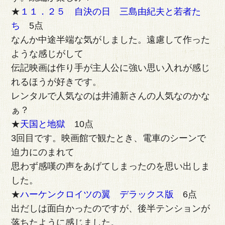
★
１１．２５ 自決の日 三島由紀夫と若者た
ち
5点
なんか中途半端な気がしました。遠慮して作った
ような感じがして
伝記映画は作り手が主人公に強い思い入れが感じ
れるほうが好きです。
レンタルで人気なのは井浦新さんの人気なのかな
ぁ？
★
天国と地獄
10点
3回目です。映画館で観たとき、電車のシーンで
迫力にのまれて
思わず感嘆の声をあげてしまったのを思い出しま
した。
★
ハーケンクロイツの翼 デラックス版
6点
出だしは面白かったのですが、後半テンションが
落ちたように感じました。