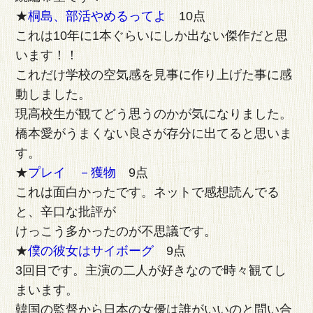
★
桐島、部活やめるってよ
10点
これは10年に1本ぐらいにしか出ない傑作だと思
います！！
これだけ学校の空気感を見事に作り上げた事に感
動しました。
現高校生が観てどう思うのかが気になりました。
橋本愛がうまくない良さが存分に出てると思いま
す。
★
プレイ －獲物
9点
これは面白かったです。ネットで感想読んでる
と、辛口な批評が
けっこう多かったのが不思議です。
★
僕の彼女はサイボーグ
9点
3回目です。主演の二人が好きなので時々観てし
まいます。
韓国の監督から日本の女優は誰がいいのと問い合