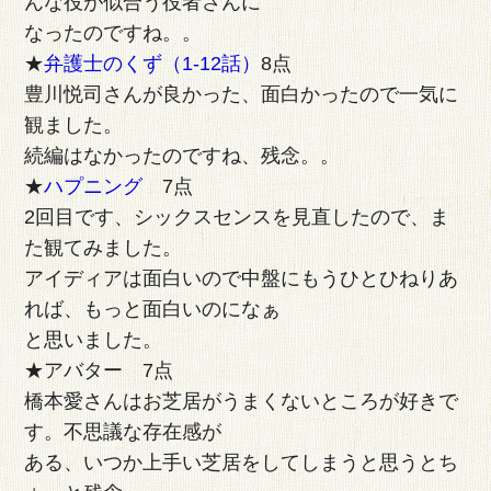
んな役が似合う役者さんに
なったのですね。。
★
弁護士のくず（1-12話）
8点
豊川悦司さんが良かった、面白かったので一気に
観ました。
続編はなかったのですね、残念。。
★
ハプニング
7点
2回目です、シックスセンスを見直したので、ま
た観てみました。
アイディアは面白いので中盤にもうひとひねりあ
れば、もっと面白いのになぁ
と思いました。
★アバター 7点
橋本愛さんはお芝居がうまくないところが好きで
す。不思議な存在感が
ある、いつか上手い芝居をしてしまうと思うとち