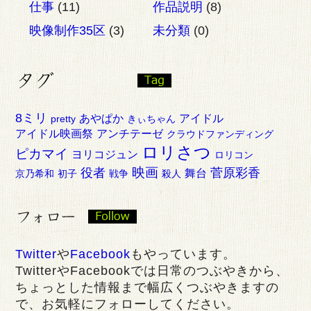
仕事
(11)
作品説明
(8)
映像制作35区
(3)
未分類
(0)
8ミリ
あやぱか
アイドル
pretty
きぃちゃん
アイドル映画祭
アンチテーゼ
クラウドファンディング
ロリさつ
ピカマイ
ヨリコジュン
ロリコン
映画
役者
菅原彩香
舞台
京乃希和
初子
戦争
殺人
Twitter
や
Facebook
もやっています。
TwitterやFacebookでは日常のつぶやきから、
ちょっとした情報まで幅広くつぶやきますの
で、お気軽にフォローしてください。