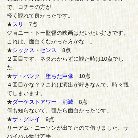
で、コチラの方が
軽く観れて良かったです。
★
スリ
7点
ジョニー・トー監督の映画はだいたい好きです。
これは、面白くなかった方かな。。
★
シックス・センス
8点
２回目です。ネタわからずに観た時は10点でし
た。
★
ザ・バンク 堕ちた巨像
10点
４回目かな？？これは演出が好きなんで、時々観
てしまいます。
★
ダーケストアワー 消滅
8点
何も知らないで、観たら面白かったです。
★
ザ・グレイ
9点
リーアム・ニーソンが出てたので借りました、サ
バイバル物は苦手