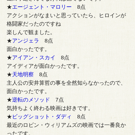
★
エージェント・マロリー
8点
アクションがなまいと思っていたら、ヒロインが
格闘家だったのですね
楽しんで観ました。
★
アンジェラ
8点
面白かったです。
★
アイアン・スカイ
8点
アイディアが面白かったです。
★
天地明察
8点
主人公の安井算哲の事を全然知らなかったので、
面白かったです。
★
逆転のメソッド
7点
気持ちよく終わる映画は好きです。
★
ビッグショット・ダディ
8点
最近のロビン・ウィリアムズの映画では一番良か
ったです。