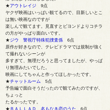
★
アウトレイジ
9点
ヤクザ映画はいっぱい観てるので、目新しいとこ
は無い映画なのですが
楽しんで観てます。見直すとビヨンドよりコチラ
の方がやっぱり面白いです。
★
ジウ 警視庁特殊犯捜査係
6点
原作が好きなので、テレビドラマでは規制が強く
て撮れないシーンが
多すぎて、無理だろうと思ってましたが、やっぱ
り無理みたいでした。
映画にしてちゃんと作ってほしかったです。
★
チャットルーム
5点
予告編で面白そうだったので観てみたのですが、
ちょっと
たるかったです。
★
ＢＡＬＬＡＤ 名もなき恋のうた
6点