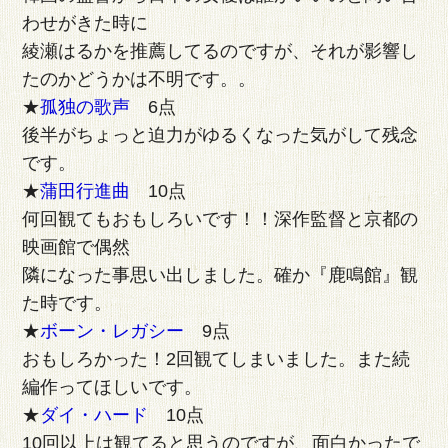
わせがきた時に
綾瀬はるかを推薦してるのですが、それが影響し
たのかどうかは不明です。。
★
孤独の歌声
6点
後半がちょっと迫力がゆるくなった気がして残念
です。
★
蒲田行進曲
10点
何回観てもおもしろいです！！深作監督と京都の
映画館で偶然
隣になった事思い出しました。確か『鹿鳴館』観
た時です。
★
ボーン・レガシー
9点
おもしろかった！2回観てしまいました。また続
編作ってほしいです。
★
ダイ・ハード
10点
10回以上は観てると思うのですが、面白かったで