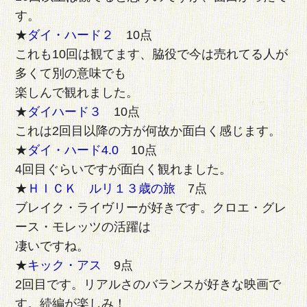
す。
★
ダイ・ハード２
10点
これも10回は観てます、脇役で今は売れてる人が
多くて別の意味でも
楽しんで観れました。
★
ダイハード３
10点
これは2回目以降の方が何故か面白く感じます。
★
ダイ・ハード4.0
10点
4回目ぐらいですが面白く観れました。
★
ＨＩＣＫ ルリ１３歳の旅
7点
ブレイク・ライヴリーが好きです。クロエ・グレ
ース・モレッツの活躍は
凄いですね。
★
キック・アス
9点
2回目です。リアルさのバランスが好きな映画で
す。続編が楽しみ！